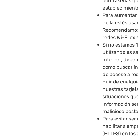
contraseñas qu
establecimient
Para aumentar 
no la estés usa
Recomendamos q
redes Wi-Fi exi
Si no estamos 
utilizando es 
Internet, debe
como buscar in
de acceso a red
huir de cualqui
nuestras tarjet
situaciones qu
información se
malicioso poste
Para evitar ser
habilitar siemp
(HTTPS) en los 