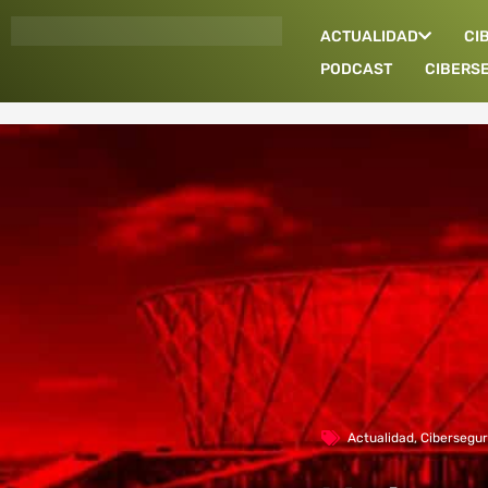
Ir
ACTUALIDAD
CI
al
contenido
PODCAST
CIBERS
Actualidad
,
Cibersegur