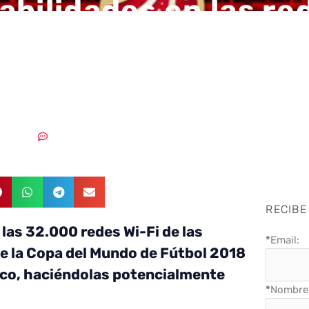
abilidades en las re
as Wi-Fi de ciudades
ndial de Rusia 2018
9/06/2018
Sin comentarios
RECIBE
las 32.000 redes Wi-Fi de las
*
Email:
e la Copa del Mundo de Fútbol 2018
áfico, haciéndolas potencialmente
*
Nombre 