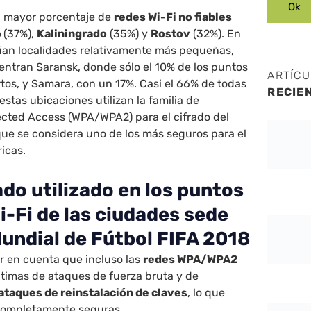
n mayor porcentaje de
redes Wi-Fi no fiables
o
(37%),
Kaliningrado
(35%) y
Rostov
(32%). En
túan localidades relativamente más pequeñas,
entran Saransk, donde sólo el 10% de los puntos
ARTÍC
tos, y Samara, con un 17%. Casi el 66% de todas
RECIE
estas ubicaciones utilizan la familia de
ected Access (WPA/WPA2) para el cifrado del
 que se considera uno de los más seguros para el
icas.
ado utilizado en los puntos
i-Fi de las ciudades sede
Mundial de Fútbol FIFA 2018
r en cuenta que incluso las
redes WPA/WPA2
ctimas de ataques de fuerza bruta y de
ataques de reinstalación de claves
, lo que
 completamente seguras.