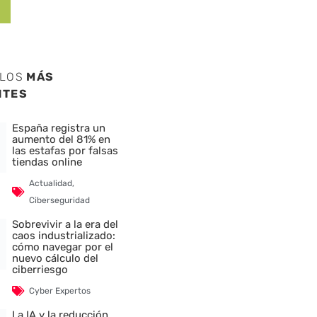
ULOS
MÁS
NTES
España registra un
aumento del 81% en
las estafas por falsas
tiendas online
Actualidad
,
Ciberseguridad
Sobrevivir a la era del
caos industrializado:
cómo navegar por el
nuevo cálculo del
ciberriesgo
Cyber Expertos
La IA y la reducción