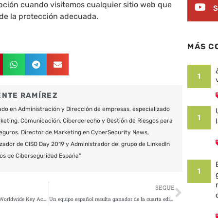
opción cuando visitemos cualquier sitio web que
S
de la protección adecuada.
MÁS C
1
ENTE RAMÍREZ
do en Administración y Dirección de empresas, especializado
1
keting, Comunicación, Ciberderecho y Gestión de Riesgos para
eguros. Director de Marketing en CyberSecurity News,
zador de CISO Day 2019 y Administrador del grupo de LinkedIn
os de Ciberseguridad España"
1
Siguie
SEGUE
María Campos, nueva VP Sales Worldwide Key Account, MSSP y Telcos de Panda Security
Un equipo español resulta ganador de la cuarta edición de los International CyberEx 2018