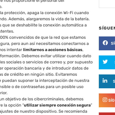
e nos proporcione el personal del
o.
la protección, apaga la conexión Wi-Fi cuando
ndo. Además, alargaremos la vida de la batería.
ue se deshabilite la conexión automática a
SÍGUE
stentes.
100% convencidos de que la red que estamos
segura, pero aun así necesitamos conectarnos a
S
mos intentar
limitarnos a acciones básicas
,
formación. Debemos evitar utilizar cuando dato
es sociales o servicios de correo y, por supuesto
er operación bancaria y de introducir datos de
as de crédito en ningún sitio. Evitaremos
e puedan suponer la interceptación de nuestra
nsible o de contraseñas para un posible uso
rior.
 un objetivo de los cibercriminales, debemos
SÍ
re la opción “
utilizar siempre conexión segura
”
ajustes de nuestro dispositivo. Se recomienda