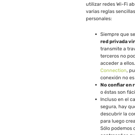
utilizar redes Wi-Fi a
varias reglas sencill
personales:
Siempre que se
red privada vi
transmite a tra
terceros no pod
acceder a ellos
Connection
, p
conexión no es
No confiar en 
o éstas son fác
Incluso en el c
segura, hay que
descubrir la co
para luego cre
Sólo podemos co