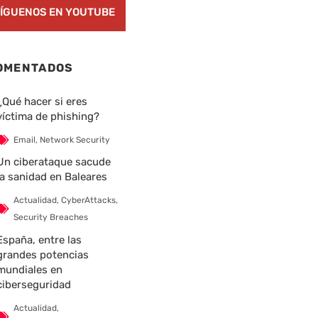
ÍGUENOS EN YOUTUBE
OMENTADOS
¿Qué hacer si eres
víctima de phishing?
Email
,
Network Security
Un ciberataque sacude
la sanidad en Baleares
Actualidad
,
CyberAttacks
,
Security Breaches
España, entre las
grandes potencias
nte
mundiales en
ciberseguridad
Actualidad
,