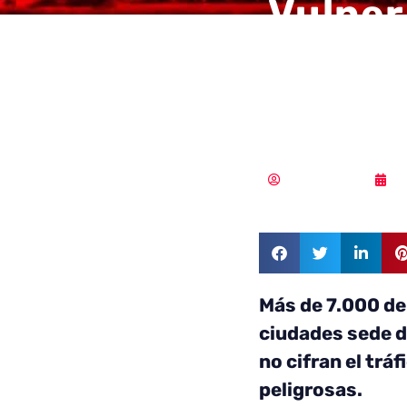
Vulner
públic
del Mu
Vicente Ramírez
1
Más de 7.000 de 
ciudades sede d
no cifran el tr
peligrosas.