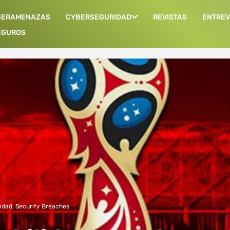
BERAMENAZAS
CYBERSEGURIDAD
REVISTAS
ENTREV
EGUROS
idad
,
Security Breaches