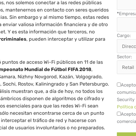
s, nos solemos conectar a las redes públicas
os, mantenernos en contacto con seres queridos
*
Empres
ias. Sin embargo y al mismo tiempo, estas redes
a enviar valiosa información financiera y de otro
net. Y es esta información que terceros, no
Cargo:
rcriminales
, pueden interceptar y utilizar para
Sector:
 puntos de acceso Wi-Fi públicos en 11 de las
peonato Mundial de Fútbol FIFA 2018
,
Samara, Nizhny Novgorod, Kazán, Volgogrado,
 Sochi, Rostov, Kaliningrado y San Petersburgo.
Acepto 
lisis muestran que, a día de hoy, no todos los
comunica
lámbricos disponen de algoritmos de cifrado y
Security
os esenciales para que las redes Wi-Fi sean
Política 
 sólo necesitan encontrarse cerca de un punto
Acepto
interceptar el tráfico de red y hacerse con
comercia
ial de usuarios involuntarios o no preparados.