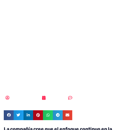
bloquea el 100%
de las evasiones y
obtiene la
calificación de
“Recomendado”
Samuel Rodríguez
25/07/2019
Sin comentarios
La compañía cree que el enfoque continuo en la