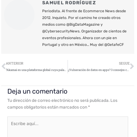
SAMUEL RODRÍGUEZ
Periodista. Al frente de Ecommerce News desde
2012. Inquieto. Por el camino he creado otros
medios como @BigDataMagazine y
@CybersecurityNews. Organizador de cientos de
eventos profesionales. Ahora con un pie en
Portugal y otro en México… Muy del @GetafeCF
Ant
S
ANTERIOR
SEGUE
“Akamai es una plataforma global cuya palabra clave es Zero Trust”
¿Vulneración de datos en apps? 3 consejos clave para garantizar un uso seguro
Deja un comentario
Tu dirección de correo electrónico no será publicada.
Los
campos obligatorios están marcados con
*
Escribe
aquí...