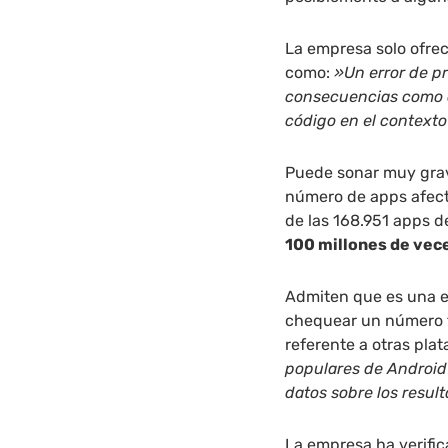
La empresa solo ofrece
como:
»Un error de p
consecuencias como d
código en el contexto
Puede sonar muy grave
número de apps afec
de las 168.951 apps d
100 millones de vec
Admiten que es una e
chequear un número t
referente a otras pla
populares de Android
datos sobre los resul
La empresa ha verif