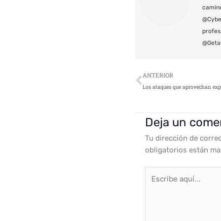
camin
@Cyber
profes
@Geta
Ant
ANTERIOR
Deja un come
Tu dirección de corre
obligatorios están m
Escribe
aquí...