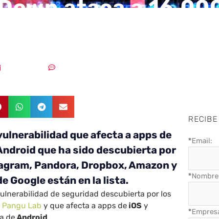
Down ataca a 16.00
04/06/2018
Sin comentarios
RECIBE
vulnerabilidad que afecta a apps de
*
Email:
 Android que ha sido descubierta por
tagram, Pandora, Dropbox, Amazon y
*
Nombre 
e Google están en la lista.
vulnerabilidad de seguridad descubierta por los
e
Pangu Lab
y que afecta a apps de
iOS
y
*
Empres
a de
Android
.