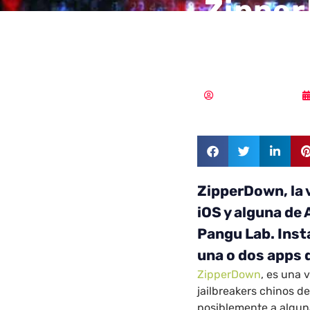
Zipper
de iOS
Samuel Rodríguez
ZipperDown, la 
iOS y alguna de
Pangu Lab. Ins
una o dos apps d
ZipperDown
, es una 
jailbreakers chinos d
posiblemente a algun