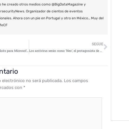
o he creado otros medios como @BigDataMagazine y
securityNews. Organizador de cientos de eventos
ionales. Ahora con un pie en Portugal y otro en México… Muy del
feCF
Siguie
SEGUE
Los ataques que aprovechan exploits para Microsoft Office se cuadruplicaron a principios de 2018
Los antivirus serán como ‘Neo’, el protagonista de Matrix según Panda Security
ntario
o electrónico no será publicada.
Los campos
arcados con
*