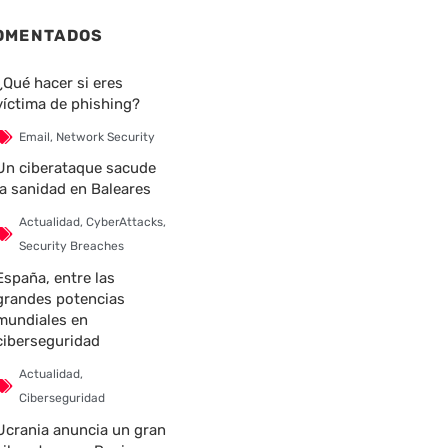
OMENTADOS
¿Qué hacer si eres
víctima de phishing?
Email
,
Network Security
Un ciberataque sacude
la sanidad en Baleares
Actualidad
,
CyberAttacks
,
Security Breaches
España, entre las
grandes potencias
mundiales en
ciberseguridad
Actualidad
,
Ciberseguridad
Ucrania anuncia un gran