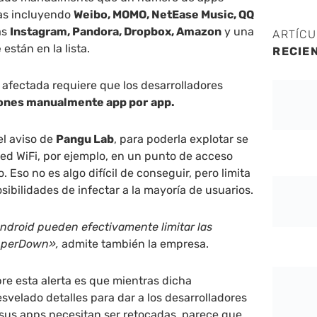
as incluyendo
Weibo, MOMO, NetEase Music, QQ
as
Instagram, Pandora, Dropbox, Amazon
y una
ARTÍC
e
están en la lista.
RECIE
 afectada requiere que los desarrolladores
ones manualmente app por
app.
el aviso de
Pangu Lab
, para poderla explotar se
 red WiFi, por ejemplo, en un punto de acceso
Eso no es algo difícil de conseguir, pero limita
sibilidades de infectar a la mayoría de usuarios.
Android pueden efectivamente limitar las
pperDown»,
admite también la empresa.
re esta alerta es que mientras dicha
svelado detalles para dar a los desarrolladores
 sus apps necesitan ser retocadas, parece que