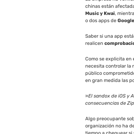
chinas están afectad
Music y Kwai
, mientr
o dos apps de
Googl
Saber si una app está
realicen
comprobaci
Como se explicita en 
necesita controlar la
público comprometido. 
en gran medida las po
»
El sandox de iOS y 
consecuencias de Zi
Algo preocupante sob
organización no ha de
tiempo a chequear si