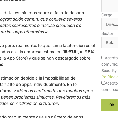
 detalles mínimos sobre el fallo, lo describe
Cargo:
rogramación común, que conlleva severas
atos sobrescritos e incluso ejecución de
 de las apps afectadas.»
Sector:
 pero, realmente, lo que llama la atención es el
tadas que la empresa estima en
15.978
(un 9,5%
e la App Store) y que se han descargado sobre
Acepto 
es
.
comunica
Security
Política 
stimación debido a la imposibilidad de
Acepto
an alto de apps individualmente. En lo
comercia
taformas: »
Hemos confirmado que muchas apps
 tienen problemas similares. Revelaremos más
tados en Android en el futuro».
icado manualmente que un número de apps