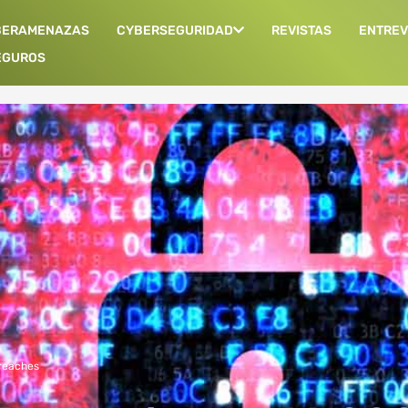
BERAMENAZAS
CYBERSEGURIDAD
REVISTAS
ENTREV
EGUROS
reaches