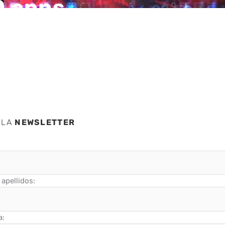
0 apps
 LA
NEWSLETTER
apellidos:
a: