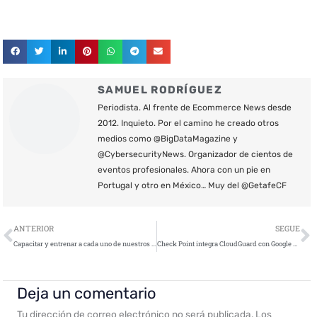
SAMUEL RODRÍGUEZ
Periodista. Al frente de Ecommerce News desde
2012. Inquieto. Por el camino he creado otros
medios como @BigDataMagazine y
@CybersecurityNews. Organizador de cientos de
eventos profesionales. Ahora con un pie en
Portugal y otro en México… Muy del @GetafeCF
Ant
S
ANTERIOR
SEGUE
Capacitar y entrenar a cada uno de nuestros empleados
Check Point integra CloudGuard con Google Cloud SCC
Deja un comentario
Tu dirección de correo electrónico no será publicada.
Los