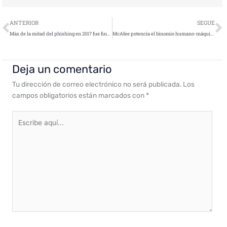
Ant
S
ANTERIOR
SEGUE
Más de la mitad del phishing en 2017 fue financiero
McAfee potencia el binomio humano-máquina hacia un nivel superior
Deja un comentario
Tu dirección de correo electrónico no será publicada.
Los
campos obligatorios están marcados con
*
Escribe
aquí...