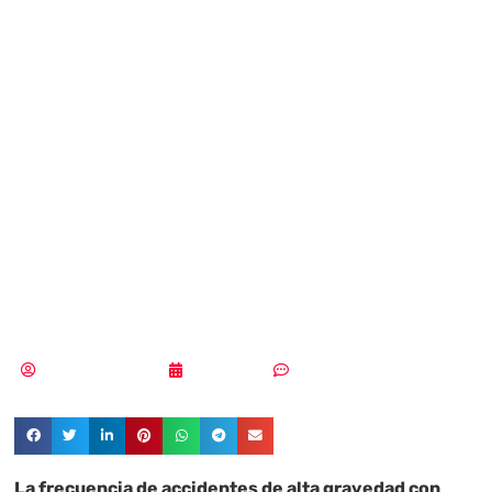
detectan más de
dos
ciberincidentes
graves en
organizaciones
Pedro Pablo Merino
28/05/2024
Sin comentarios
La frecuencia de accidentes de alta gravedad con