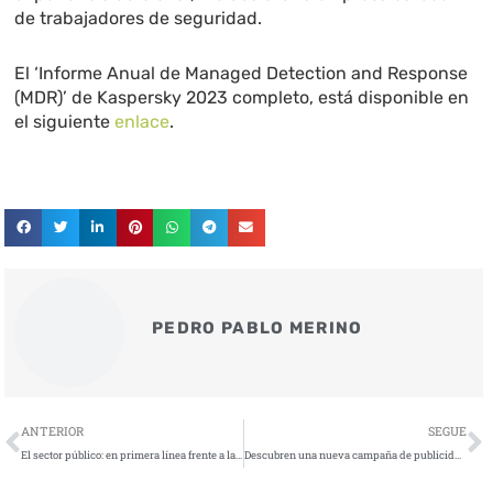
de trabajadores de seguridad.
El ‘Informe Anual de Managed Detection and Response
(MDR)’ de Kaspersky 2023 completo, está disponible en
el siguiente
enlace
.
PEDRO PABLO MERINO
Ant
S
ANTERIOR
SEGUE
El sector público: en primera línea frente a las ciberamenazas
Descubren una nueva campaña de publicidad maliciosa dirigida a equipos TI de las empresas