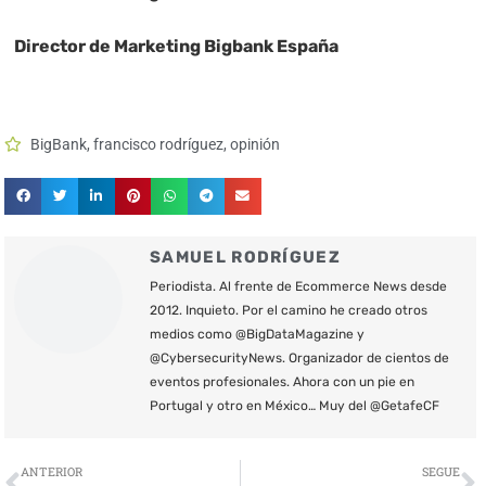
Director de Marketing Bigbank España
BigBank
,
francisco rodríguez
,
opinión
SAMUEL RODRÍGUEZ
Periodista. Al frente de Ecommerce News desde
2012. Inquieto. Por el camino he creado otros
medios como @BigDataMagazine y
@CybersecurityNews. Organizador de cientos de
eventos profesionales. Ahora con un pie en
Portugal y otro en México… Muy del @GetafeCF
Ant
S
ANTERIOR
SEGUE