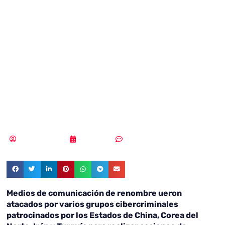
atacan a
periodistas de
‘The Guardian’ o
‘Fox News’,
MLuz Dominguez
18/07/2022
Sin comentarios
Medios de comunicación de renombre ueron
atacados por varios grupos cibercriminales
patrocinados por los Estados de China, Corea del