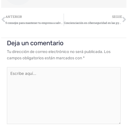
Ant
S
ANTERIOR
SEGUE
5 consejos para mantener tu empresa a salvo de ciberataques durante las vacaciones
Concienciación en ciberseguridad en las pymes
Deja un comentario
Tu dirección de correo electrónico no será publicada.
Los
campos obligatorios están marcados con
*
Escribe
aquí...