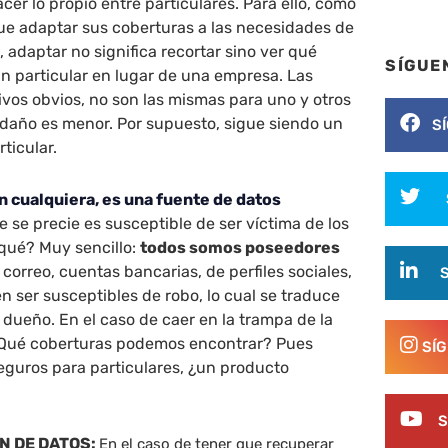
cer lo propio entre particulares. Para ello, como
que adaptar sus coberturas a las necesidades de
 adaptar no significa recortar sino ver qué
SÍGUE
n particular en lugar de una empresa. Las
vos obvios, no son las mismas para uno y otros
 daño es menor. Por supuesto, sigue siendo un
S
ticular.
un cualquiera, es una fuente de datos
 se precie es susceptible de ser víctima de los
 qué? Muy sencillo:
todos somos poseedores
 correo, cuentas bancarias, de perfiles sociales,
en ser susceptibles de robo, lo cual se traduce
dueño. En el caso de caer en la trampa de la
¿Qué coberturas podemos encontrar? Pues
SÍ
eguros para particulares, ¿un producto
S
N DE DATOS:
En el caso de tener que recuperar