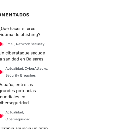
OMENTADOS
¿Qué hacer si eres
víctima de phishing?
Email
,
Network Security
Un ciberataque sacude
la sanidad en Baleares
Actualidad
,
CyberAttacks
,
Security Breaches
España, entre las
grandes potencias
mundiales en
ciberseguridad
Actualidad
,
Ciberseguridad
Ucrania anuncia un gran