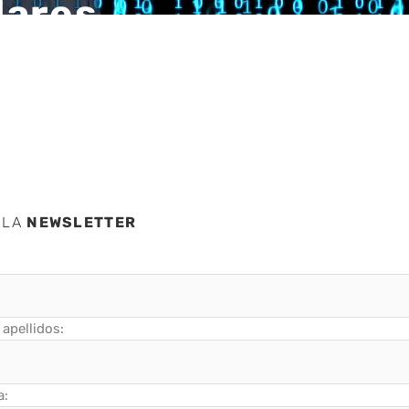
lares,
 LA
NEWSLETTER
apellidos:
a: