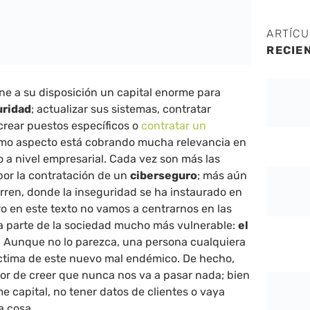
ARTÍC
RECIE
ne a su disposición un capital enorme para
uridad
; actualizar sus sistemas, contratar
 crear puestos específicos o
contratar un
timo aspecto está cobrando mucha relevancia en
o a nivel empresarial. Cada vez son más las
or la contratación de un
ciberseguro
; más aún
rren, donde la inseguridad se ha instaurado en
ro en este texto no vamos a centrarnos en las
a parte de la sociedad mucho más vulnerable:
el
. Aunque no lo parezca, una persona cualquiera
ctima de este nuevo mal endémico. De hecho,
ror de creer que nunca nos va a pasar nada; bien
e capital, no tener datos de clientes o vaya
a cosa.