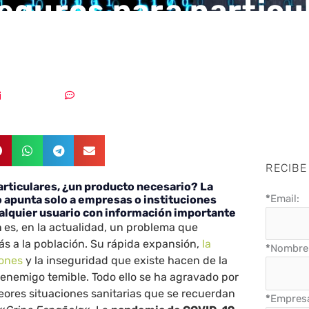
eguros para particu
oducto necesario?
18/10/2021
Sin comentarios
RECIBE
articulares, ¿un producto necesario? La
*
Email:
 apunta solo a empresas o instituciones
ualquier usuario con información importante
a
es, en la actualidad, un problema que
s a la población. Su rápida expansión,
la
*
Nombre 
iones
y la inseguridad que existe hacen de la
enemigo temible. Todo ello se ha agravado por
eores situaciones sanitarias que se recuerdan
*
Empres