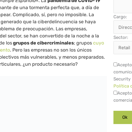
 «
Gripe Española
«. La
pandemia de COVID-19
nante de una tormenta perfecta que, a día de
pear. Complicado, sí, pero no imposible. La
Cargo:
a generado que la ciberdelincuencia se haya
roblema de preocupación. Las empresas,
l sector, se han convertido de la noche a la
Sector:
de los
grupos de cibercriminales
; grupos
cuyo
mento
. Pero las empresas no son los únicos
colectivos más vulnerables, y menos preparados.
rticulares, ¿un producto necesario?
Acepto 
comunica
Security
Política 
Acepto
comercia