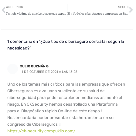
Ant
S
ANTERIOR
SEGUE
Twitch, víctima de un ciberataque que expone ingresos de streamers
El 41% de los ciberataques a empresas en España se producen a través de los teléfonos móviles
1 comentario en “¿Qué tipo de ciberseguro contratar según la
necesidad?”
JULIO GUZMÁN G
11 DE OCTUBRE DE 2021 A LAS 15:28
Uno de los temas más críticos para las empresas que ofrecen
Ciberseguros es evaluar a su cliente en su salud de
ciberseguridad para poder establecer medianss as mente el
riesgo. En CKSecurity hemos desarrollado una Plataforma
para el Diagnóstico rápido On-line de este riesgo !
Nos encantaría poder presentar esta herramienta en su
congreso de Ciberseguros !!
https://ck-security.compukilo.com/