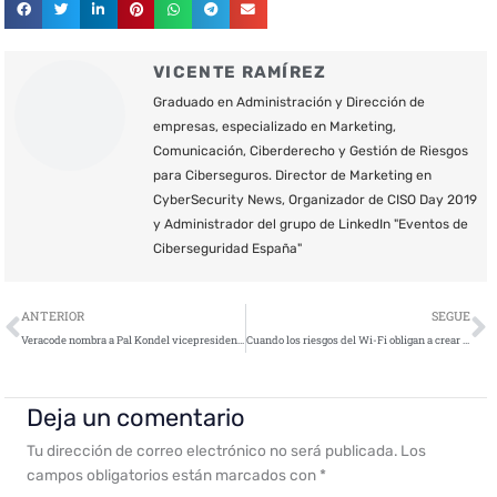
VICENTE RAMÍREZ
Graduado en Administración y Dirección de
empresas, especializado en Marketing,
Comunicación, Ciberderecho y Gestión de Riesgos
para Ciberseguros. Director de Marketing en
CyberSecurity News, Organizador de CISO Day 2019
y Administrador del grupo de LinkedIn "Eventos de
Ciberseguridad España"
Ant
S
ANTERIOR
SEGUE
Veracode nombra a Pal Kondel vicepresidente de ventas para EMEA
Cuando los riesgos del Wi-Fi obligan a crear un estándar wireless común en todo el mundo
Deja un comentario
Tu dirección de correo electrónico no será publicada.
Los
campos obligatorios están marcados con
*