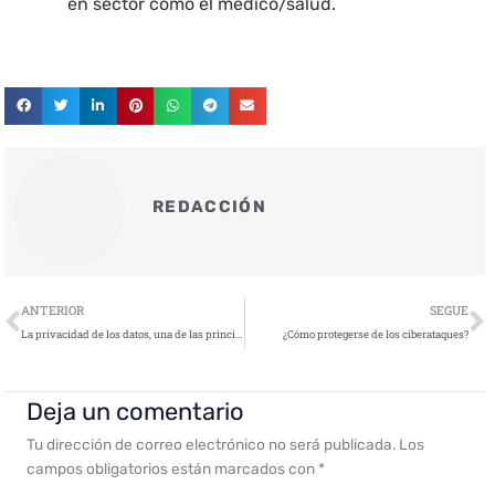
en sector como el médico/salud.
REDACCIÓN
Ant
S
ANTERIOR
SEGUE
La privacidad de los datos, una de las principales preocupaciones de los usuarios en la era digital
¿Cómo protegerse de los ciberataques?
Deja un comentario
Tu dirección de correo electrónico no será publicada.
Los
campos obligatorios están marcados con
*