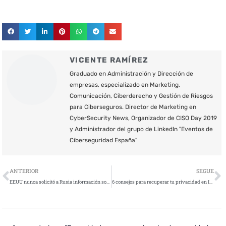
VICENTE RAMÍREZ
Graduado en Administración y Dirección de
empresas, especializado en Marketing,
Comunicación, Ciberderecho y Gestión de Riesgos
para Ciberseguros. Director de Marketing en
CyberSecurity News, Organizador de CISO Day 2019
y Administrador del grupo de LinkedIn "Eventos de
Ciberseguridad España"
Ant
S
ANTERIOR
SEGUE
EEUU nunca solicitó a Rusia información sobre el origen del virus NotPetya
6 consejos para recuperar tu privacidad en Internet