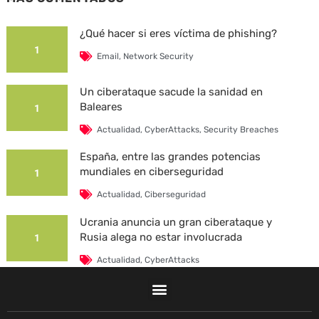
¿Qué hacer si eres víctima de phishing?
1
Email
,
Network Security
Un ciberataque sacude la sanidad en
Baleares
1
Actualidad
,
CyberAttacks
,
Security Breaches
España, entre las grandes potencias
mundiales en ciberseguridad
1
Actualidad
,
Ciberseguridad
Ucrania anuncia un gran ciberataque y
Rusia alega no estar involucrada
1
Actualidad
,
CyberAttacks
La Universidad Autónoma de Barcelona es
víctima de un ciberataque
1
F
L
T
I
Y
T