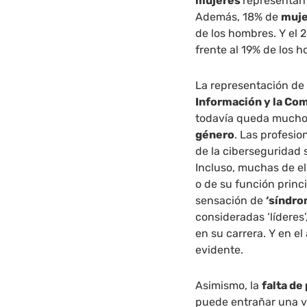
mujeres
representan 
Además, 18% de
muj
de los hombres. Y el 
frente al 19% de los 
La representación de 
Información y la Co
todavía queda mucho 
género
. Las profesi
de la ciberseguridad 
Incluso, muchas de el
o de su función princ
sensación de
‘síndro
consideradas ‘líderes’
en su carrera. Y en e
evidente.
Asimismo, la
falta de
puede entrañar una v