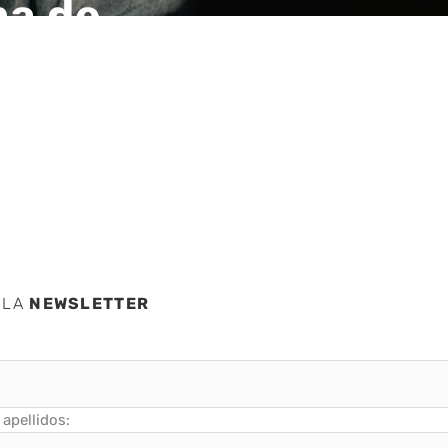
ma de
el de
d
 LA
NEWSLETTER
apellidos: