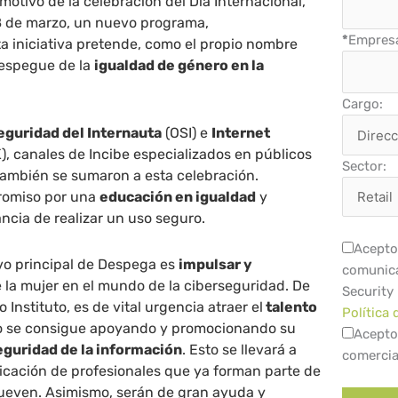
 motivo de la celebración del Día Internacional,
8 de marzo, un nuevo programa,
*
Empres
ta iniciativa pretende, como el propio nombre
despegue de la
igualdad de género en la
Cargo:
eguridad del Internauta
(OSI) e
Internet
), canales de Incibe especializados en públicos
Sector:
 también se sumaron a esta celebración.
romiso por una
educación en igualdad
y
ancia de realizar un uso seguro.
Acepto 
ivo principal de Despega es
impulsar y
comunica
 la mujer en el mundo de la ciberseguridad. De
Security
 Instituto, es de vital urgencia atraer el
talento
Política 
lo se consigue apoyando y promocionando su
Acepto
seguridad de la información
. Esto se llevará a
comercia
licación de profesionales que ya forman parte de
mueven. Asimismo, serán de gran ayuda y