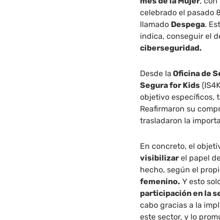
mes de la Mujer
, con
celebrado el pasado 
llamado
Despega
. Es
indica, conseguir el 
ciberseguridad.
Desde la
Oficina de S
Segura for Kids
(IS4K
objetivo específicos,
Reafirmaron su comp
trasladaron la import
En concreto, el objet
visibilizar
el papel de
hecho, según el propio
femenino.
Y esto so
participación en la 
cabo gracias a la imp
este sector, y lo pro