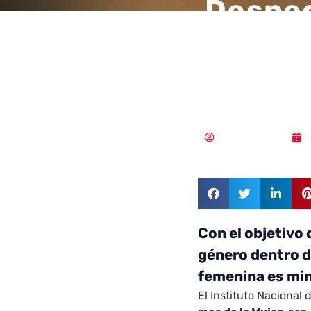
Despeg
Incibe
la muj
Samuel Rodríguez
Con el objetivo 
género dentro de
femenina es min
El Instituto Nacional