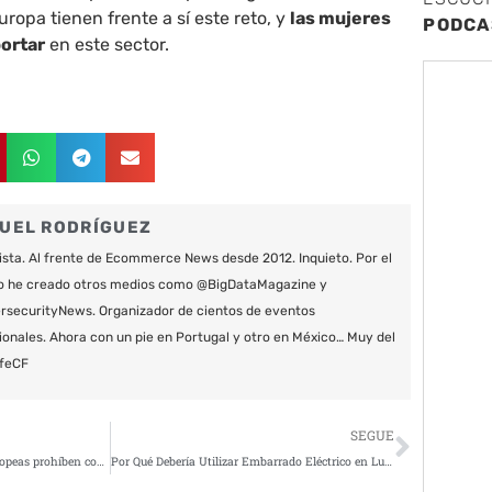
opa tienen frente a sí este reto, y
las mujeres
PODCA
ortar
en este sector.
UEL RODRÍGUEZ
ista. Al frente de Ecommerce News desde 2012. Inquieto. Por el
o he creado otros medios como @BigDataMagazine y
securityNews. Organizador de cientos de eventos
ionales. Ahora con un pie en Portugal y otro en México… Muy del
feCF
Siguie
SEGUE
Más del 50% de las empresas europeas prohíben compartir Inteligencia sobre Amenazas
Por Qué Debería Utilizar Embarrado Eléctrico en Lugar de Cables