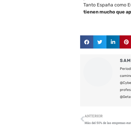
Tanto España como Eur
tienen mucho que ap
SAM
Period
camin
@Cyber
profes
@Geta
Ant
ANTERIOR