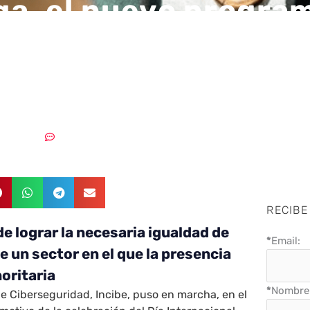
a, el nuevo progra
 para impulsar el pap
er en cibersegurida
23/03/2021
Sin comentarios
RECIBE
de lograr la necesaria igualdad de
*
Email:
 un sector en el que la presencia
oritaria
*
Nombre 
 de Ciberseguridad, Incibe, puso en marcha, en el