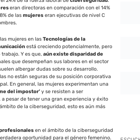
el 24% de la fuerza laboral de
ciberseguridad
.
eres
eran directoras en comparación con el 14%
28% de las
mujeres
eran ejecutivas de nivel C
hombres.
las mujeres en las
Tecnologías de la
municación
está creciendo potencialmente, pero
trabajo. Y es que,
aún existe disparidad de
onales que desempeñan sus labores en el sector
suelen albergar dudas sobre su desarrollo.
las no están seguras de su posición corporativa
ipal. En general, las mujeres experimentan una
me del impostor’
y se resisten a ser
, a pesar de tener una gran experiencia y éxito
l ámbito de la ciberseguridad, esto es aún más
 profesionales
en el ámbito de la ciberseguridad
erdadera oportunidad para el género femenino.
ESCUC