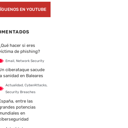
ÍGUENOS EN YOUTUBE
OMENTADOS
¿Qué hacer si eres
víctima de phishing?
Email
,
Network Security
Un ciberataque sacude
la sanidad en Baleares
Actualidad
,
CyberAttacks
,
Security Breaches
España, entre las
grandes potencias
mundiales en
ciberseguridad