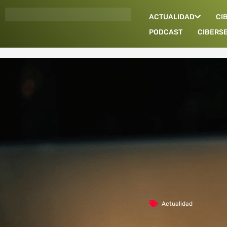
Ir
ACTUALIDAD
CI
al
contenido
PODCAST
CIBERS
Actualidad