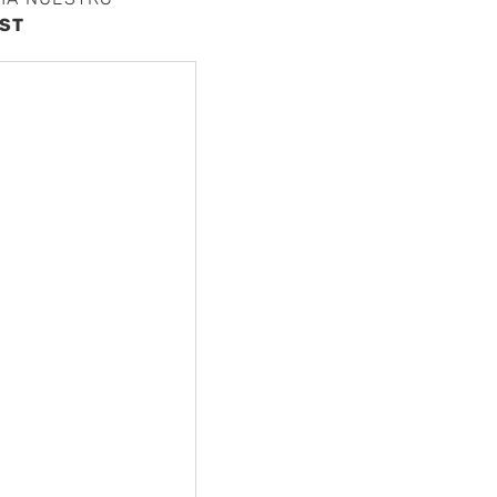
ST
nte