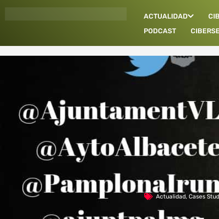
Ir
ACTUALIDAD
CI
al
contenido
PODCAST
CIBERS
Actualidad
,
Cases Stud