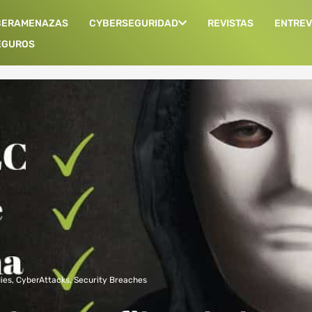
BERAMENAZAS
CYBERSEGURIDAD
REVISTAS
ENTREV
EGUROS
ies
,
CyberAttacks
,
Security Breaches