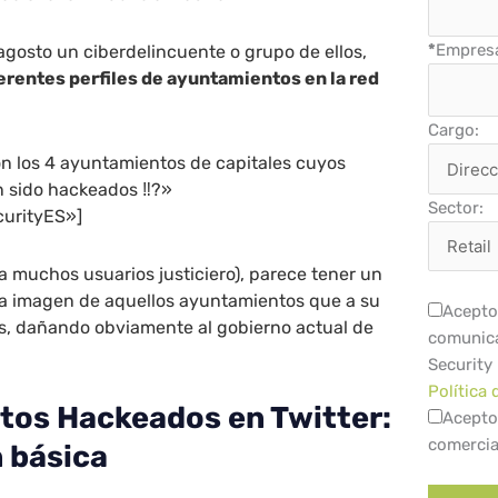
*
Empres
gosto un ciberdelincuente o grupo de ellos,
rentes perfiles de ayuntamientos en la red
Cargo:
on los 4 ayuntamientos de capitales cuyos
an sido hackeados ‼️?»
Sector:
urityES»]
ra muchos usuarios justiciero), parece tener un
 la imagen de aquellos ayuntamientos que a su
Acepto 
os, dañando obviamente al gobierno actual de
comunica
Security
Política 
os Hackeados en Twitter:
Acepto
comercia
 básica