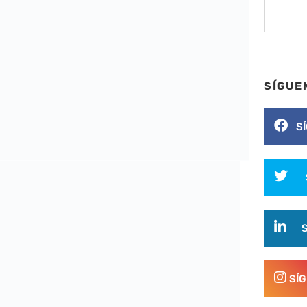
SÍGUE
S
SÍ