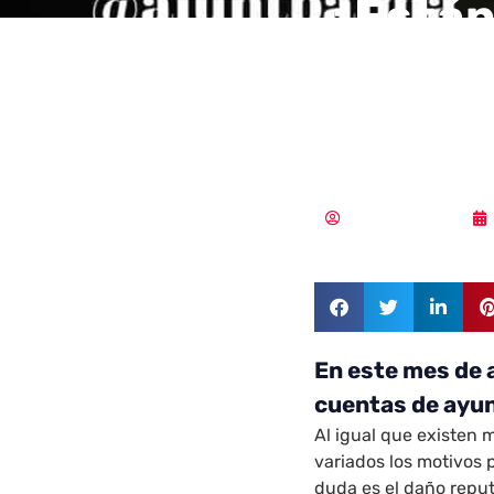
¿Están 
ayunta
riesgo
Vicente Ramírez
En este mes de 
cuentas de ayu
Al igual que existen
variados los motivos p
duda es el daño reput