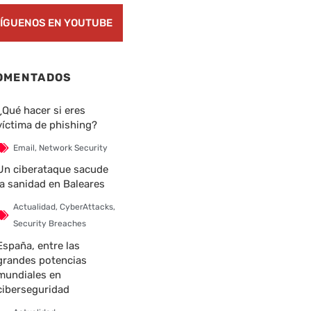
ÍGUENOS EN YOUTUBE
OMENTADOS
¿Qué hacer si eres
víctima de phishing?
Email
,
Network Security
Un ciberataque sacude
la sanidad en Baleares
Actualidad
,
CyberAttacks
,
Security Breaches
España, entre las
grandes potencias
mundiales en
ciberseguridad