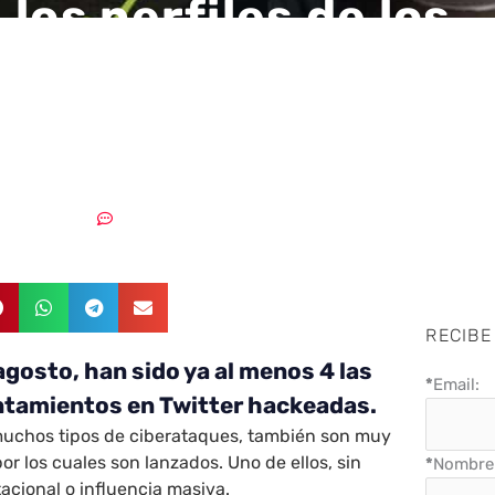
los perfiles de los
mientos en Twitter
?
16/08/2019
Sin comentarios
RECIBE
agosto, han sido ya al menos 4 las
*
Email:
ntamientos en Twitter hackeadas.
 muchos tipos de ciberataques, también son muy
or los cuales son lanzados. Uno de ellos, sin
*
Nombre 
acional o influencia masiva.