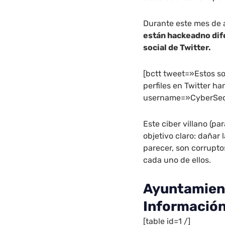
Durante este mes de a
están hackeadno dife
social de Twitter.
[bctt tweet=»Estos s
perfiles en Twitter h
username=»CyberSec
Este ciber villano (pa
objetivo claro: dañar
parecer, son corrupt
cada uno de ellos.
Ayuntamient
Información
[table id=1 /]