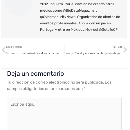
2012. Inquieto. Por el camino he creado otros
medios como @BigDataMagazine y
@CybersecurityNews. Organizador de cientos de
eventos profesionales. Ahora con un pie en
Portugal y otro en México… Muy del @GetafeCF
Ant
S
ANTERIOR
SEGUE
Estiman un crecimiento en el valor de mercado del análisis de malware hasta 2026
La app iCloud ya cuenta con la opción de gestionar contraseñas en Windows
Deja un comentario
Tu dirección de correo electrónico no será publicada.
Los
campos obligatorios están marcados con
*
Escribe
aquí...