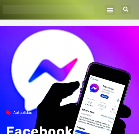
Ir
al
contenido
Actualidad
Facebook