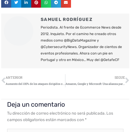
SAMUEL RODRÍGUEZ
Periodista. Al frente de Ecommerce News desde
2012. Inquieto. Por el camino he creado otros
medios como @BigDataMagazine y
@CybersecurityNews. Organizador de cientos de
eventos profesionales. Ahora con un pie en
Portugal y otro en México… Muy del @GetafeCF
Ant
S
ANTERIOR
SEGUE
Aumento del 100% de los ataques dirigidos o financiados por estados en los últimos tres años
Amazon, Google y Microsoft: Una alianza para frenar los ciberataques
Deja un comentario
Tu dirección de correo electrónico no será publicada.
Los
campos obligatorios están marcados con
*
Escribe