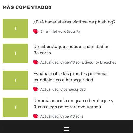
MÁS COMENTADOS
¿Qué hacer si eres víctima de phishing?
1
Email
,
Network Security
Un ciberataque sacude la sanidad en
Baleares
1
Actualidad
,
CyberAttacks
,
Security Breaches
España, entre las grandes potencias
mundiales en ciberseguridad
1
Actualidad
,
Ciberseguridad
Ucrania anuncia un gran ciberataque y
Rusia alega no estar involucrada
1
Actualidad
,
CyberAttacks
La Universidad Autónoma de Barcelona es