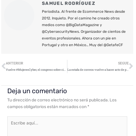
SAMUEL RODRÍGUEZ
Periodista. Al frente de Ecommerce News desde
2012. Inquieto. Por el camino he creado otros
medios como @BigDataMagazine y
@CybersecurityNews. Organizador de cientos de
eventos profesionales. Ahora con un pie en
Portugal y otro en México… Muy del @GetafeCF
Ant
S
ANTERIOR
SEGUE
Vuelve #MujeresCyber, el congreso sobre ciberseguridad y género de INCIBE
La estafa de correos vuelve a hacer acto de presencia
Deja un comentario
Tu dirección de correo electrónico no será publicada.
Los
campos obligatorios están marcados con
*
Escribe
aquí...