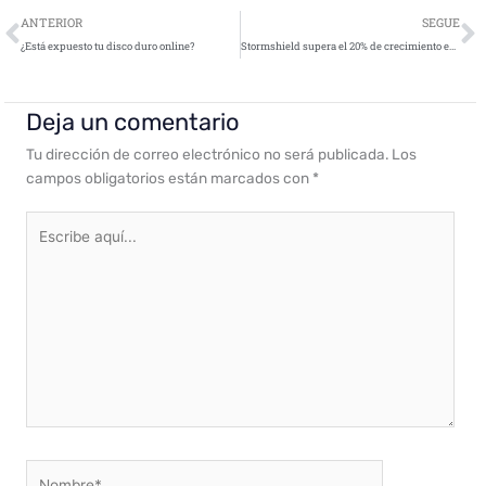
Ant
S
ANTERIOR
SEGUE
¿Está expuesto tu disco duro online?
Stormshield supera el 20% de crecimiento en 2018 y reafirma su posición como líder en ciberseguridad
Deja un comentario
Tu dirección de correo electrónico no será publicada.
Los
campos obligatorios están marcados con
*
Escribe
aquí...
Nombre*