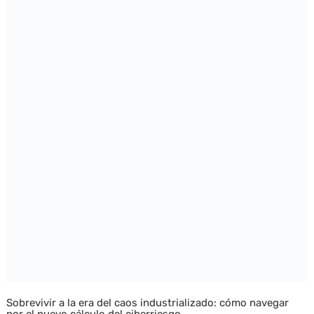
Sobrevivir a la era del caos industrializado: cómo navegar
por el nuevo cálculo del ciberriesgo