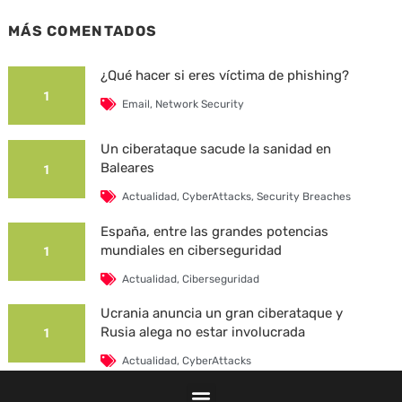
MÁS COMENTADOS
¿Qué hacer si eres víctima de phishing?
1
Email
,
Network Security
Un ciberataque sacude la sanidad en
Baleares
1
Actualidad
,
CyberAttacks
,
Security Breaches
España, entre las grandes potencias
mundiales en ciberseguridad
1
Actualidad
,
Ciberseguridad
Ucrania anuncia un gran ciberataque y
Rusia alega no estar involucrada
1
Actualidad
,
CyberAttacks
La Universidad Autónoma de Barcelona es