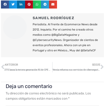
SAMUEL RODRÍGUEZ
Periodista. Al frente de Ecommerce News desde
2012. Inquieto. Por el camino he creado otros
medios como @BigDataMagazine y
@CybersecurityNews. Organizador de cientos de
eventos profesionales. Ahora con un pie en
Portugal y otro en México… Muy del @GetafeCF
Ant
S
ANTERIOR
SEGUE
ZTE lanza la tercera generación 5G de CPE MC8020 para interiores
Versia refuerza sus servicios de ciberseguridad
Deja un comentario
Tu dirección de correo electrónico no será publicada.
Los
campos obligatorios están marcados con
*