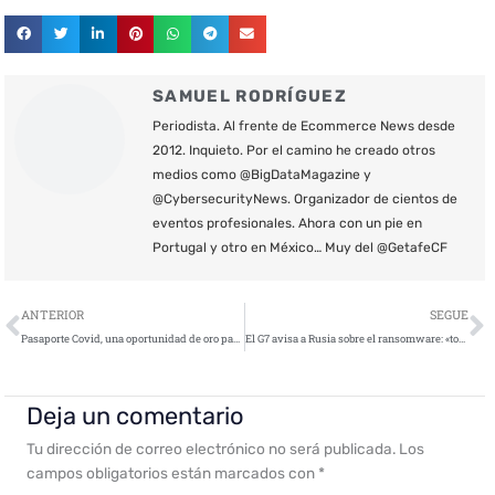
SAMUEL RODRÍGUEZ
Periodista. Al frente de Ecommerce News desde
2012. Inquieto. Por el camino he creado otros
medios como @BigDataMagazine y
@CybersecurityNews. Organizador de cientos de
eventos profesionales. Ahora con un pie en
Portugal y otro en México… Muy del @GetafeCF
Ant
S
ANTERIOR
SEGUE
Pasaporte Covid, una oportunidad de oro para el cibercrimen
El G7 avisa a Rusia sobre el ransomware: «tome medidas enérgicas»
Deja un comentario
Tu dirección de correo electrónico no será publicada.
Los
campos obligatorios están marcados con
*