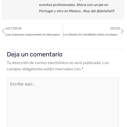
eventos profesionales. Ahora con un pie en
Portugal y otro en México… Muy del @GetafeCF
Ant
S
ANTERIOR
SEGUE
¿Las empresas comprometen la ciberseguridad en favor de otros objetivos?
Los clientes de CaixaBank sufren un ataque de suplantación de identidad
Deja un comentario
Tu dirección de correo electrónico no será publicada.
Los
campos obligatorios están marcados con
*
Escribe
aquí...