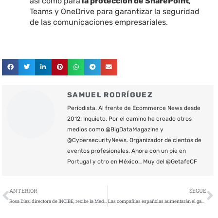
así como para
la protección de SharePoint
,
Teams y OneDrive para garantizar la seguridad
de las comunicaciones empresariales.
SAMUEL RODRÍGUEZ
Periodista. Al frente de Ecommerce News desde
2012. Inquieto. Por el camino he creado otros
medios como @BigDataMagazine y
@CybersecurityNews. Organizador de cientos de
eventos profesionales. Ahora con un pie en
Portugal y otro en México… Muy del @GetafeCF
Ant
S
ANTERIOR
SEGUE
Rosa Díaz, directora de INCIBE, recibe la Medalla al Mérito en Ciberdefensa
Las compañías españolas aumentarán el gasto en ciberseguridad