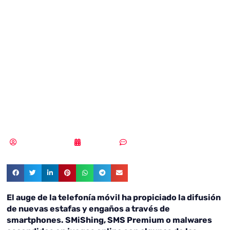
la herramienta
preferida para
realizar robos
virtuales
Samuel Rodríguez
18/10/2017
Sin comentarios
El auge de la telefonía móvil ha propiciado la difusión
de nuevas estafas y engaños a través de
smartphones.
SMiShing
,
SMS
Premium
o
malwares