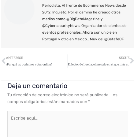
Periodista. Al frente de Ecommerce News desde
2012. Inquieto. Por el camino he creado otros
medios como @BigDataMagazine y
@CybersecurityNews. Organizador de cientos de
eventos profesionales. Ahora con un pie en
Portugal y otro en México… Muy del @GetafeCF
Ant
S
ANTERIOR
SEGUE
¿Por qué no podemos votar online?
El lector de huella, el método en el que más confían las telcos para dar seguridad a sus clientes
Deja un comentario
Tu dirección de correo electrónico no será publicada.
Los
campos obligatorios están marcados con
*
Escribe
aquí...