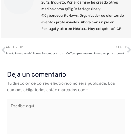
2012. Inquieto. Por el camino he creado otros
medios como @BigDataMagazine y
@CybersecurityNews. Organizador de cientos de
eventos profesionales. Ahora con un pie en
Portugal y otro en México… Muy del @GetafeCF
Ant
S
ANTERIOR
SEGUE
Fuerte inversión del Banco Santander en una empresa de ciberseguridad
OnTech prepara una inversión para proyectos de ciberseguridad
Deja un comentario
Tu dirección de correo electrónico no será publicada.
Los
campos obligatorios están marcados con
*
Escribe
aquí...