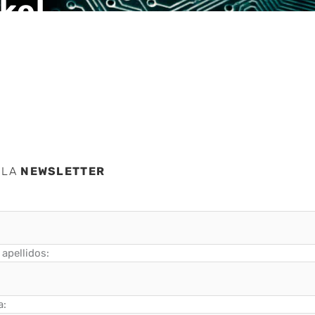
kel,
chinos
 LA
NEWSLETTER
apellidos:
a: