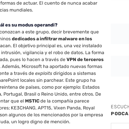
 formas de actuar. El cuento de nunca acabar
cias mundiales.
uál es su modus operandi?
 conozcan a este grupo, decir brevemente que
chinos
dedicados a infiltrar malware en los
acan. El objetivo principal es, una vez instalado
a intrusión, vigilancia y el robo de datos. La forma
ada, pues lo hacen a través de
VPN de terceros
. Además, Microsoft ha aportado nuevas formas
ente a través de
exploits
dirigidos a sistemas
rePoint locales sin parchear. Este grupo ha
reintena de países, como por ejemplo: Estados
a, Portugal, Brasil o Reino Unido, entre otros. De
entar que el
MSTIC
de la compañía parece
ESCUC
bres; KE3CHANG, APT15, Vixen Panda, Royal
PODCA
 son algunos de los mencionados por la empresa
duda, un logro digno de mención.