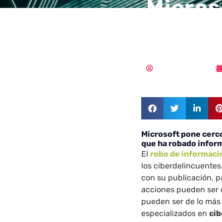
Micros
red de
Samuel Rodríguez
Microsoft pone cerco
que ha robado infor
El
robo de informaci
los ciberdelincuentes
con su publicación, p
acciones pueden ser d
pueden ser de lo más
especializados en
ci