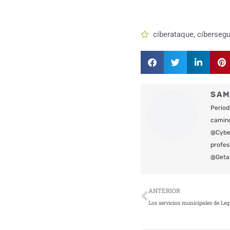
ciberataque
,
cibersegu
SAM
Period
camin
@Cyber
profes
@Geta
Ant
ANTERIOR