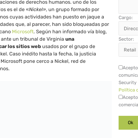
zaciones de derechos humanos. uno de los
s es el de «
Nickel»
, un grupo formado por
inos cuyas actividades han puesto en jaque a
Cargo:
dades que, al parecer, han sido bloqueadas por
icano
Microsoft
. Según han informado vía blog,
ante un tribunal de Virginia
una
Sector:
car los sitios web
usados por el grupo de
el. Caso inédito hasta la fecha, la justicia
. Microsoft pone cerco a Nickel, red de
Acepto 
inos.
comunica
Security
Política 
Acepto
comercia