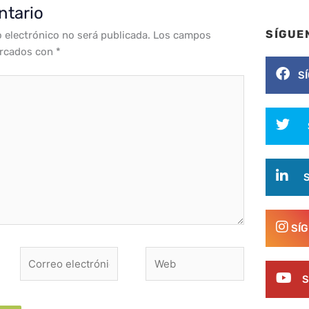
ntario
SÍGUE
o electrónico no será publicada.
Los campos
arcados con
*
S
SÍ
Correo
Web
electrónico*
S