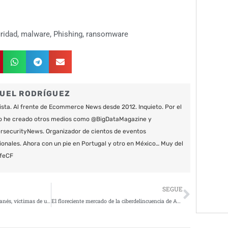
ridad
,
malware
,
Phishing
,
ransomware
UEL RODRÍGUEZ
ista. Al frente de Ecommerce News desde 2012. Inquieto. Por el
o he creado otros medios como @BigDataMagazine y
securityNews. Organizador de cientos de eventos
ionales. Ahora con un pie en Portugal y otro en México… Muy del
feCF
Siguie
SEGUE
Los servicios municipales de Leganés, víctimas de un ciberataque
El floreciente mercado de la ciberdelincuencia de Acceso como Servicio impulsa los ataques de ransomware