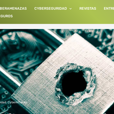
IBERAMENAZAS
CYBERSEGURIDAD
REVISTAS
ENTR
EGUROS
idad
,
CyberAttacks