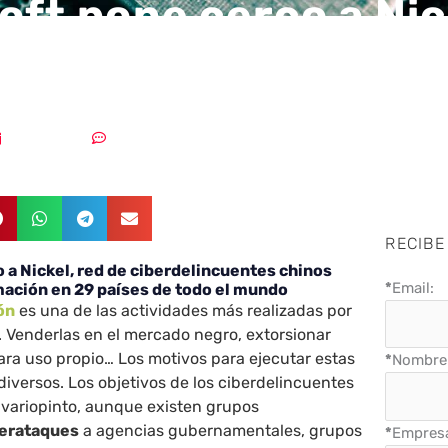
oft pone cerco a Nic
 ciberdelincuentes 
13/12/2021
Un comentario
RECIBE
 a Nickel, red de ciberdelincuentes chinos
*
Email:
mación en 29 países de todo el mundo
ón
es una de las actividades más realizadas por
. Venderlas en el mercado negro, extorsionar
ara uso propio… Los motivos para ejecutar estas
*
Nombre 
iversos. Los objetivos de los ciberdelincuentes
 variopinto, aunque existen grupos
berataques
a agencias gubernamentales, grupos
*
Empres