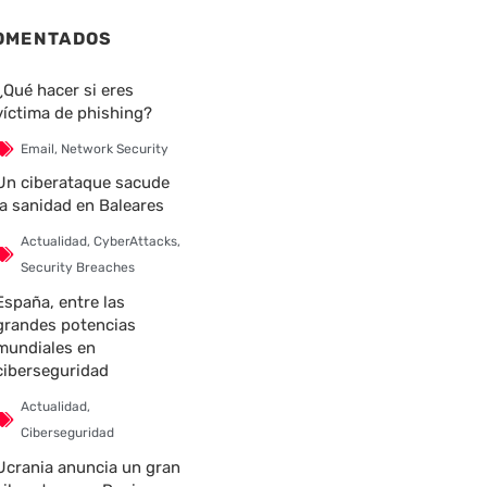
OMENTADOS
¿Qué hacer si eres
víctima de phishing?
Email
,
Network Security
Un ciberataque sacude
la sanidad en Baleares
Actualidad
,
CyberAttacks
,
Security Breaches
España, entre las
grandes potencias
mundiales en
ciberseguridad
Actualidad
,
Ciberseguridad
Ucrania anuncia un gran