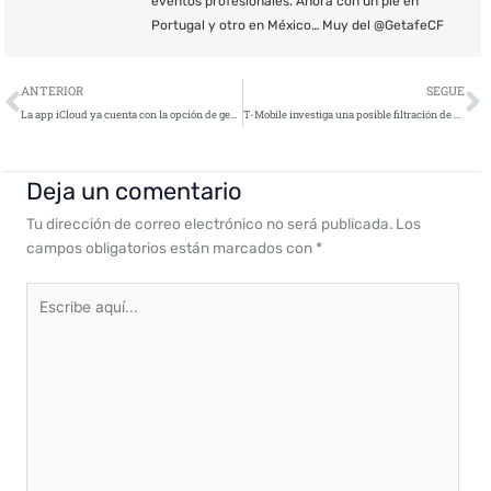
eventos profesionales. Ahora con un pie en
Portugal y otro en México… Muy del @GetafeCF
Ant
S
ANTERIOR
SEGUE
La app iCloud ya cuenta con la opción de gestionar contraseñas en Windows
T-Mobile investiga una posible filtración de datos masiva
Deja un comentario
Tu dirección de correo electrónico no será publicada.
Los
campos obligatorios están marcados con
*
Escribe
aquí...