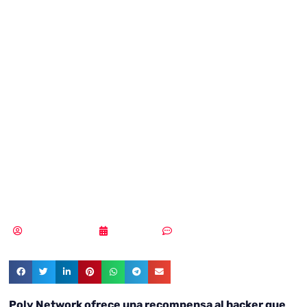
ofrece una
recompensa al
hacker que robó
600 millones en
criptomonedas
Samuel Rodríguez
18/08/2021
Sin comentarios
Poly Network ofrece una recompensa al hacker que