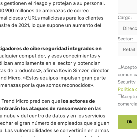
s gestionen el riesgo y protejan a su personal.
40.900 millones de amenazas de correo
Cargo:
maliciosos y URLs maliciosas para los clientes
estre de 2021, lo que supone un aumento del
Sector:
tigadores de ciberseguridad integrados en
alquier competidor, y esos conocimientos y
ilizan ampliamente en el sector y potencian
Acepto 
tas de productos», afirma Kevin Simzer, director
comunica
end Micro. «Estos equipos impulsan gran parte
Security
e amenazas por la que somos reconocidos».
Política 
Acepto
e Trend Micro predicen que
los actores de
comercia
entrarán los ataques de ransomware en
las
a nube y del centro de datos y en los servicios
vechar el gran número de empleados que siguen
a. Las vulnerabilidades se convertirán en armas