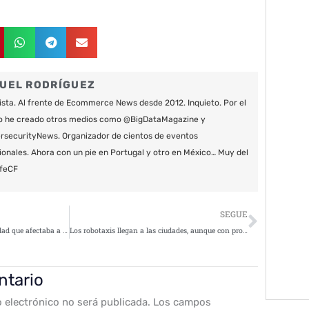
UEL RODRÍGUEZ
ista. Al frente de Ecommerce News desde 2012. Inquieto. Por el
o he creado otros medios como @BigDataMagazine y
securityNews. Organizador de cientos de eventos
ionales. Ahora con un pie en Portugal y otro en México… Muy del
feCF
Siguie
SEGUE
Apple soluciona una vulnerabilidad que afectaba a MacOS
Los robotaxis llegan a las ciudades, aunque con problemas de seguridad
ntario
o electrónico no será publicada.
Los campos