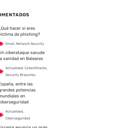
OMENTADOS
¿Qué hacer si eres
víctima de phishing?
Email
,
Network Security
Un ciberataque sacude
la sanidad en Baleares
Actualidad
,
CyberAttacks
,
Security Breaches
España, entre las
grandes potencias
mundiales en
ciberseguridad
Actualidad
,
Ciberseguridad
Ucrania anuncia un gran