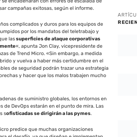
y se encadenarán con errores de escalada de
lsar campañas exitosas, según el informe.
ARTÍC
RECIE
años complicados y duros para los equipos de
rumpidos por los mandatos del teletrabajo y
que las
superficies de ataque corporativas
emente
«, apunta Jon Clay, vicepresidente de
azas de Trend Micro. «Sin embargo, a medida
híbrido y vuelva a haber más certidumbre en el
sables de seguridad podrán trazar una estrategia
s brechas y hacer que los malos trabajen mucho
 cadenas de suministro globales, los entornos en
es de DevOps estarán en el punto de mira. Las
s s
ofisticadas se dirigirán a las pymes
.
icro predice que muchas organizaciones
ara el desafío, ya que diseñan e implementan