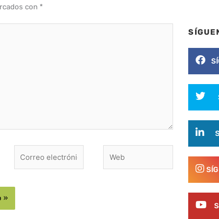
arcados con
*
SÍGUE
S
Correo
Web
electrónico*
SÍ
S