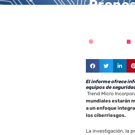
Pronos
en 20
Samuel Rodríguez
El informe ofrece in
equipos de segurid
Trend Micro Incorpor
mundiales estarán m
a un enfoque integra
los ciberriesgos.
La investigación, la p