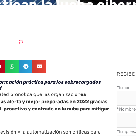
tican la lucha ciber
22
19/01/2022
Sin comentarios
RECIBE
formación práctica para los sobrecargados
*
Email:
ad
ated pronotica que las organizacion
es
ás alerta y mejor preparadas en 2022 gracias
l, proactivo y centrado en la nube para mitigar
*
Nombre 
*
Empres
revisión y la automatización son críticas para