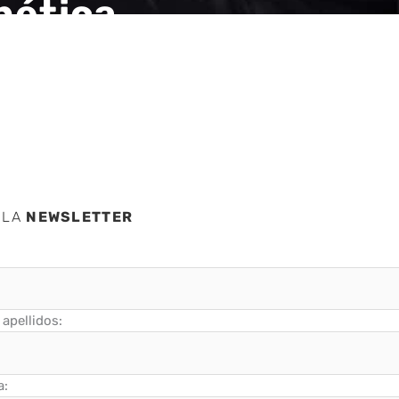
nética
 LA
NEWSLETTER
apellidos:
a: