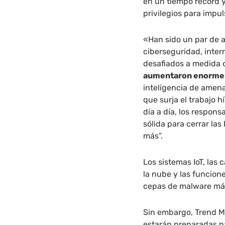
en un tiempo récord 
privilegios para impu
«Han sido un par de 
ciberseguridad, inter
desafiados a medida 
aumentaron enorm
inteligencia de amen
que surja el trabajo 
día a día, los respon
sólida para cerrar la
más”.
Los sistemas IoT, las
la nube y las funcion
cepas de malware má
Sin embargo, Trend M
estarán preparadas p