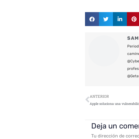
SAM
Period
camin
@Cyber
profes
@Geta
Ant
ANTERIOR
Deja un come
Tu dirección de corre