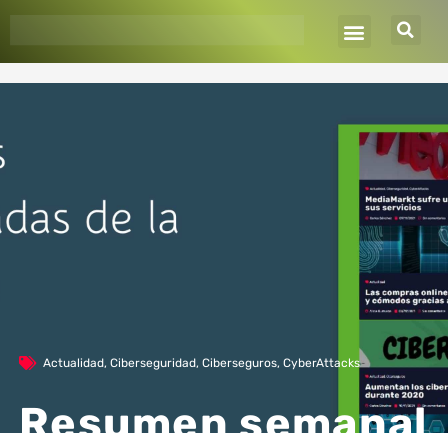
Ir
al
contenido
Actualidad
,
Ciberseguridad
,
Ciberseguros
,
CyberAttacks
Resumen semanal