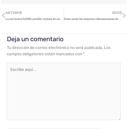
Ant
S
ANTERIOR
SEGUE
La cervecera DAMM, posible víctima de un ataque informático
Estas serán las mayores ciberamenazas de 2022
Deja un comentario
Tu dirección de correo electrónico no será publicada.
Los
campos obligatorios están marcados con
*
Escribe
aquí...