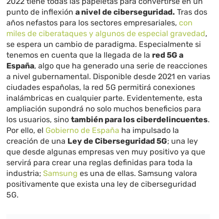
2022 tiene todas las papeletas para convertirse en un
punto de inflexión
a nivel de ciberseguridad.
Tras dos
años nefastos para los sectores empresariales,
con
miles de ciberataques y algunos de especial gravedad
,
se espera un cambio de paradigma. Especialmente si
tenemos en cuenta que la llegada de la
red 5G a
España
, algo que ha generado una serie de reacciones
a nivel gubernamental. Disponible desde 2021 en varias
ciudades españolas, la red 5G permitirá conexiones
inalámbricas en cualquier parte. Evidentemente, esta
ampliación supondrá no solo muchos beneficios para
los usuarios, sino
también para los ciberdelincuentes
.
Por ello, el
Gobierno de España
ha impulsado la
creación de una
Ley de Ciberseguridad 5G
; una ley
que desde algunas empresas ven muy positivo ya que
servirá para crear una reglas definidas para toda la
industria;
Samsung
es una de ellas. Samsung valora
positivamente que exista una ley de ciberseguridad
5G.