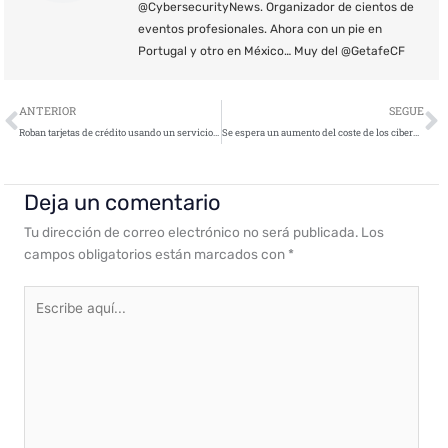
@CybersecurityNews. Organizador de cientos de
eventos profesionales. Ahora con un pie en
Portugal y otro en México… Muy del @GetafeCF
Ant
S
ANTERIOR
SEGUE
Roban tarjetas de crédito usando un servicio de vídeo en la nube
Se espera un aumento del coste de los ciberataques para 2025
Deja un comentario
Tu dirección de correo electrónico no será publicada.
Los
campos obligatorios están marcados con
*
Escribe
aquí...