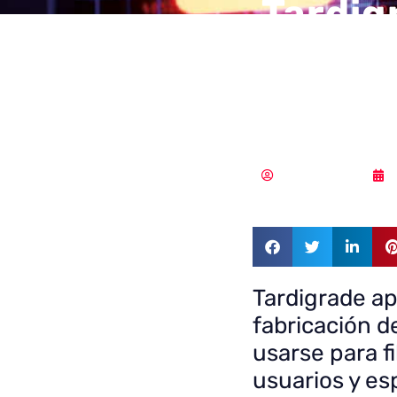
Tardig
apunta
fabric
Samuel Rodríguez
Tardigrade ap
fabricación d
usarse para fi
usuarios y es