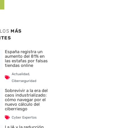
ULOS
MÁS
NTES
España registra un
aumento del 81% en
las estafas por falsas
tiendas online
Actualidad
,
Ciberseguridad
Sobrevivir a la era del
caos industrializado:
cómo navegar por el
nuevo cálculo del
ciberriesgo
Cyber Expertos
La IA y la reducción