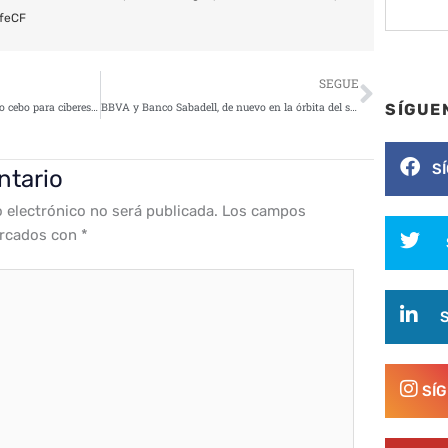
feCF
Siguie
SEGUE
Un mensaje de WhatsApp, nuevo cebo para ciberestafas
BBVA y Banco Sabadell, de nuevo en la órbita del smishing
SÍGUE
S
ntario
o electrónico no será publicada.
Los campos
arcados con
*
SÍ