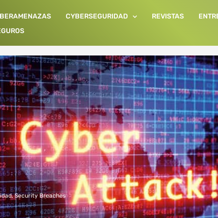
IBERAMENAZAS
CYBERSEGURIDAD
REVISTAS
ENTR
EGUROS
idad
,
Security Breaches