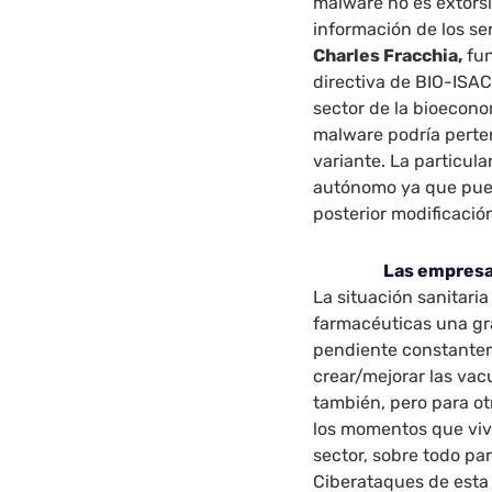
malware no es extorsio
información de los se
Charles Fracchia,
fu
directiva de BIO-ISA
sector de la bioecono
malware podría perten
variante. La particu
autónomo ya que pued
posterior modificació
Las empresa
La situación sanitari
farmacéuticas una gr
pendiente constanteme
crear/mejorar las vac
también, pero para o
los momentos que viv
sector, sobre todo par
Ciberataques de esta 