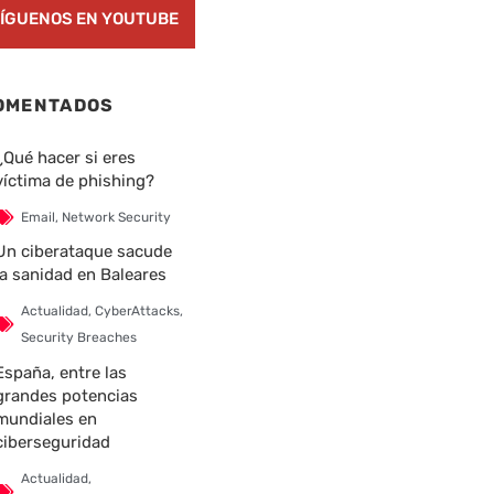
ÍGUENOS EN YOUTUBE
OMENTADOS
¿Qué hacer si eres
víctima de phishing?
Email
,
Network Security
Un ciberataque sacude
la sanidad en Baleares
Actualidad
,
CyberAttacks
,
Security Breaches
España, entre las
grandes potencias
mundiales en
ciberseguridad
Actualidad
,