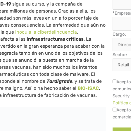
ID-19
sigue su curso, y la campaña de
ra millones de personas. Gracias a ella, los
*
Empres
medad son más leves en un alto porcentaje de
 graves consecuencias. La enfermedad que aún no
lla que
inocula la ciberdelincuencia
,
Cargo:
afecta a las
infraestructuras críticas
. La
vertido en la gran esperanza para acabar con la
sgracia también en uno de los objetivos de los
Sector:
e que se anunció la puesta en marcha de la
versas vacunas, han sido muchos los intentos
farmacéuticas con toda clase de malware. El
esponde al nombre de
Tardigrade
, y se trata de
Acepto 
re maligno. Así lo ha hecho saber el
BIO-ISAC
.
comunica
a infraestructura de fabricación de vacunas.
Security
Política 
Acepto
comercia