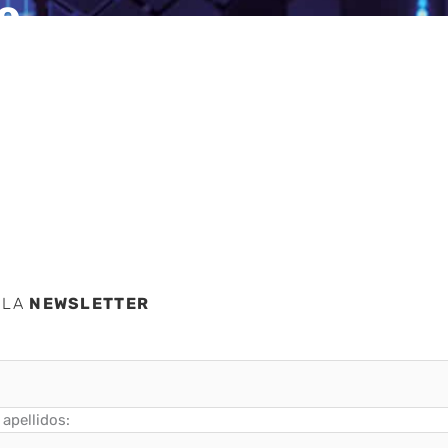
e
a de
 LA
NEWSLETTER
apellidos: