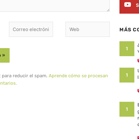
S
Correo
Web
MÁS C
electrónico*
1
1
t para reducir el spam.
Aprende cómo se procesan
ntarios.
1