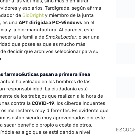
nar a las víctimas, sino más bien filtrar
rvidores y espiarlos. Tardigrade, según afirma
ndador de
BioBright
y miembro de la junta
C, es una
APT dirigida a PC-Windows
en el
mía y la bio-manufactura. Al parecer, este
ecer a la familia de
SmokeLoader
, o ser una
laridad que posee es que es mucho más
e decidir qué archivos seleccionar para su
n.
s farmacéuticas pasan a primera línea
a actual ha volcado en los hombros de las
an responsabilidad. La ciudadanía está
nte de los trabajos que realizan a la hora de
unas contra la
COVID-19
; los ciberdelincuentes
tros menesteres muy diferentes. Es evidente que
imos están siendo muy aprovechados por este
a sacar beneficio propio a costa de otros.
ESCUC
índole es algo que se está dando a nivel