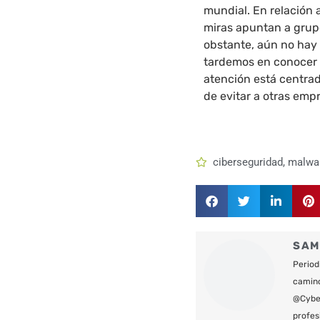
mundial. En relación 
miras apuntan a grup
obstante, aún no hay
tardemos en conocer q
atención está centra
de evitar a otras emp
ciberseguridad
,
malwa
SAM
Period
camin
@Cyber
profes