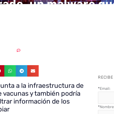
rade, un malware qu
 a la infraestructur
ación de vacunas
05/01/2022
Sin comentarios
RECIBE
unta a la infraestructura de
*
Email:
e vacunas y también podría
ltrar información de los
*
Nombre 
piar