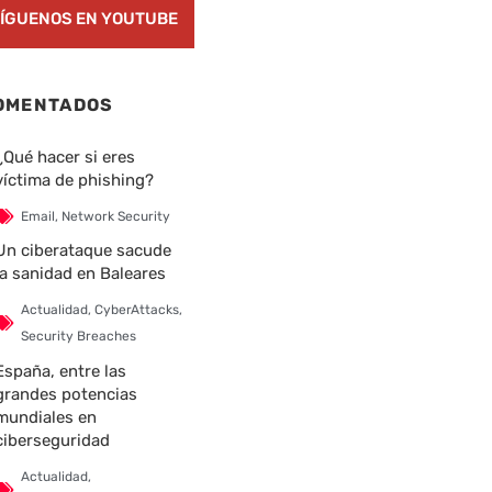
ÍGUENOS EN YOUTUBE
OMENTADOS
¿Qué hacer si eres
víctima de phishing?
Email
,
Network Security
Un ciberataque sacude
la sanidad en Baleares
Actualidad
,
CyberAttacks
,
Security Breaches
España, entre las
grandes potencias
mundiales en
ciberseguridad
Actualidad
,