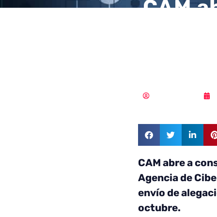
CAM ab
antepr
Agenci
Samuel Rodríguez
CAM abre a cons
Agencia de Cibe
envío de alegac
octubre.