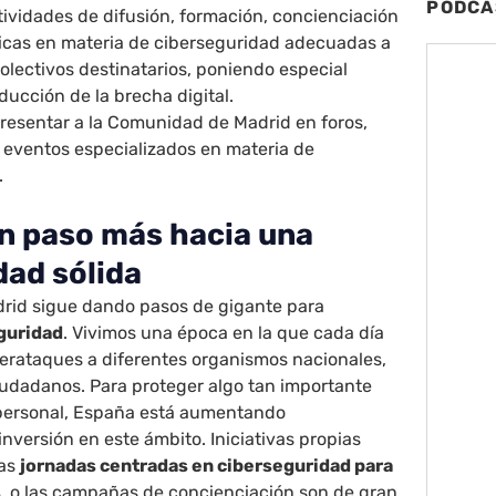
PODCA
tividades de difusión, formación, concienciación
icas en materia de ciberseguridad adecuadas a
colectivos destinatarios, poniendo especial
educción de la brecha digital.
presentar a la Comunidad de Madrid en foros,
y eventos especializados en materia de
.
n paso más hacia una
dad sólida
rid sigue dando pasos de gigante para
guridad
. Vivimos una época en la que cada día
berataques a diferentes organismos nacionales,
iudadanos. Para proteger algo tan importante
personal, España está aumentando
nversión en este ámbito. Iniciativas propias
las
jornadas centradas en ciberseguridad para
s
, o las campañas de concienciación son de gran