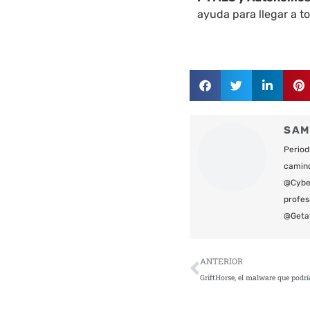
ayuda para llegar a 
SAM
Period
camin
@Cyber
profes
@Geta
Ant
ANTERIOR