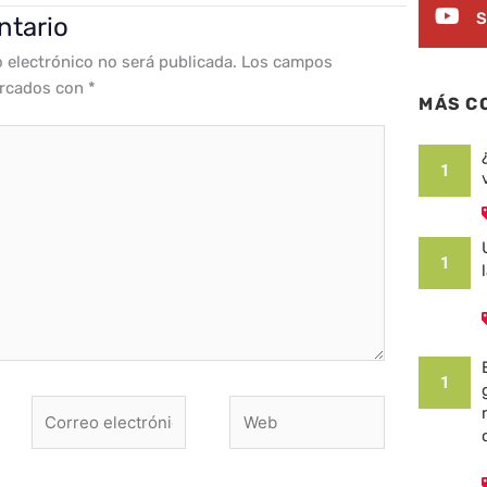
S
ntario
o electrónico no será publicada.
Los campos
arcados con
*
MÁS C
1
1
1
Correo
Web
electrónico*