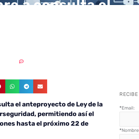
re a consulta el
oyecto de Ley de la
a de Cibersegurida
07/10/2021
Sin comentarios
RECIBE
ulta el anteproyecto de Ley de la
*
Email:
rseguridad, permitiendo así el
iones hasta el próximo 22 de
*
Nombre 