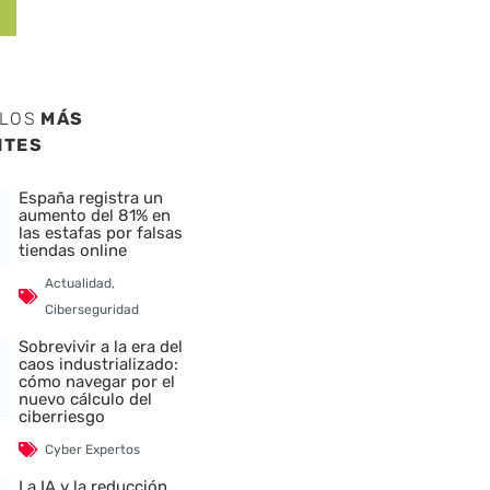
ULOS
MÁS
NTES
España registra un
aumento del 81% en
las estafas por falsas
tiendas online
Actualidad
,
Ciberseguridad
Sobrevivir a la era del
caos industrializado:
cómo navegar por el
nuevo cálculo del
ciberriesgo
Cyber Expertos
La IA y la reducción