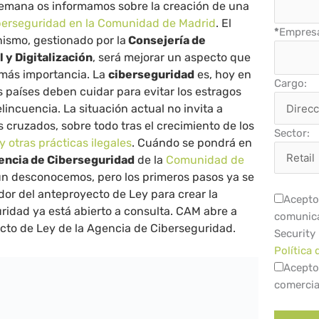
 semana os informamos sobre la creación de una
berseguridad en la Comunidad de Madrid
. El
*
Empres
nismo, gestionado por la
Consejería de
 y Digitalización
, será mejorar un aspecto que
más importancia. La
ciberseguridad
es, hoy en
Cargo:
s países deben cuidar para evitar los estragos
lincuencia. La situación actual no invita a
cruzados, sobre todo tras el crecimiento de los
Sector:
otras prácticas ilegales
. Cuándo se pondrá en
ncia de Ciberseguridad
de la
Comunidad de
ún desconocemos, pero los primeros pasos ya se
dor del anteproyecto de Ley para crear la
Acepto 
ridad ya está abierto a consulta. CAM abre a
comunica
cto de Ley de la Agencia de Ciberseguridad.
Security
Política 
Acepto
comercia