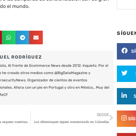
todo el mundo.
SÍGUE
S
UEL RODRÍGUEZ
ista. Al frente de Ecommerce News desde 2012. Inquieto. Por el
o he creado otros medios como @BigDataMagazine y
securityNews. Organizador de cientos de eventos
ionales. Ahora con un pie en Portugal y otro en México… Muy del
feCF
Siguie
SEGUE
SÍ
GriftHorse, el malware que podría saquear nuestras cuentas bancarias
Los ciberataques siguen aumentando en Colombia