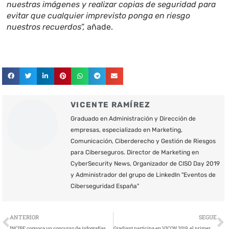
nuestras imágenes y realizar copias de seguridad para
evitar que cualquier imprevisto ponga en riesgo
nuestros recuerdos”,
añade.
VICENTE RAMÍREZ
Graduado en Administración y Dirección de
empresas, especializado en Marketing,
Comunicación, Ciberderecho y Gestión de Riesgos
para Ciberseguros. Director de Marketing en
CyberSecurity News, Organizador de CISO Day 2019
y Administrador del grupo de LinkedIn "Eventos de
Ciberseguridad España"
Ant
S
ANTERIOR
SEGUE
INCIBE convoca un concurso de infografías para concienciar sobre cómo detectar contenidos falsos en Internet
Gradiant participa en VICON 2019, el primer congreso de ciberseguridad de Galicia