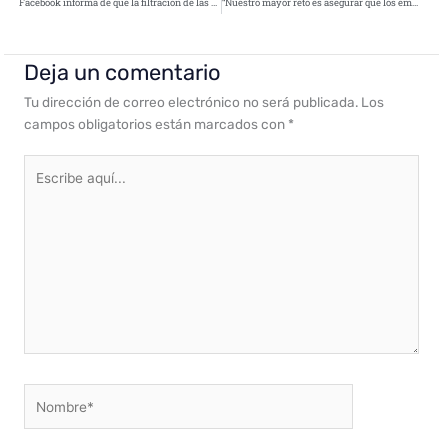
Facebook informa de que la filtración de las contraseñas afectó a millones de usuarios
“Nuestro mayor reto es asegurar que los empleados comprendan que la información es el activo más importante”
Deja un comentario
Tu dirección de correo electrónico no será publicada.
Los
campos obligatorios están marcados con
*
Escribe
aquí...
Nombre*