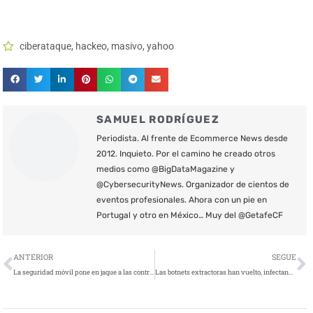
ciberataque
,
hackeo
,
masivo
,
yahoo
SAMUEL RODRÍGUEZ
Periodista. Al frente de Ecommerce News desde
2012. Inquieto. Por el camino he creado otros
medios como @BigDataMagazine y
@CybersecurityNews. Organizador de cientos de
eventos profesionales. Ahora con un pie en
Portugal y otro en México… Muy del @GetafeCF
Ant
S
ANTERIOR
SEGUE
La seguridad móvil pone en jaque a las contraseñas tradicionales
Las botnets extractoras han vuelto, infectando a miles de PCs y generando miles de euros para los cibercriminales