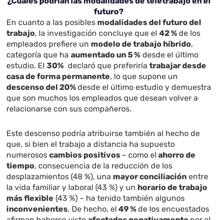
¿Cuáles podrían las modalidades de teletrabajo en el
futuro?
En cuanto a las posibles
modalidades del futuro del
trabajo
, la investigación concluye que el
42 %
de los
empleados prefiere un
modelo de trabajo híbrido
,
categoría que ha
aumentado un 5 %
desde el último
estudio. El
30%
declaró que preferiría
trabajar desde
casa de forma permanente
, lo que supone un
descenso del 20%
desde el último estudio y demuestra
que son muchos los empleados que desean volver a
relacionarse con sus compañeros.
Este descenso podría atribuirse también al hecho de
que, si bien el trabajo a distancia ha supuesto
numerosos
cambios positivos
– como el
ahorro de
tiempo
, consecuencia de la reducción de los
desplazamientos (48 %), una
mayor conciliación
entre
la vida familiar y laboral (43 %) y un
horario de trabajo
más flexible
(43 %) – ha tenido también algunos
inconvenientes
. De hecho, el
49 %
de los encuestados
afirman haberse visto
afectados negativamente
por el