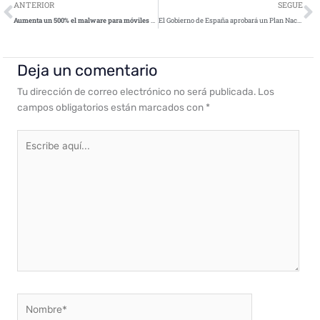
Ant
S
ANTERIOR
SEGUE
Aumenta un 500% el malware para móviles en Europa: estas son las mayores amenazas
El Gobierno de España aprobará un Plan Nacional de Ciberseguridad
Deja un comentario
Tu dirección de correo electrónico no será publicada.
Los
campos obligatorios están marcados con
*
Escribe
aquí...
Nombre*