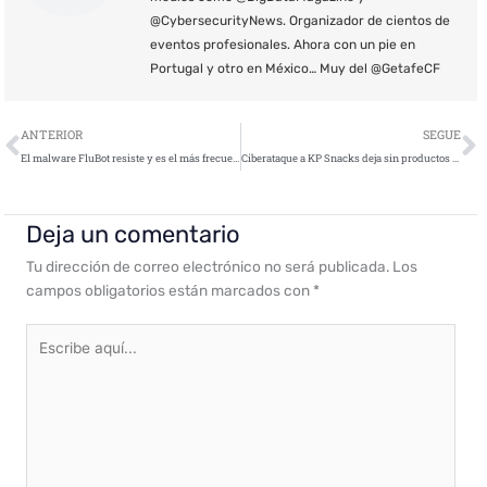
@CybersecurityNews. Organizador de cientos de
eventos profesionales. Ahora con un pie en
Portugal y otro en México… Muy del @GetafeCF
Ant
S
ANTERIOR
SEGUE
El malware FluBot resiste y es el más frecuente en España y Alemania
Ciberataque a KP Snacks deja sin productos a varias empresas de snacks
Deja un comentario
Tu dirección de correo electrónico no será publicada.
Los
campos obligatorios están marcados con
*
Escribe
aquí...