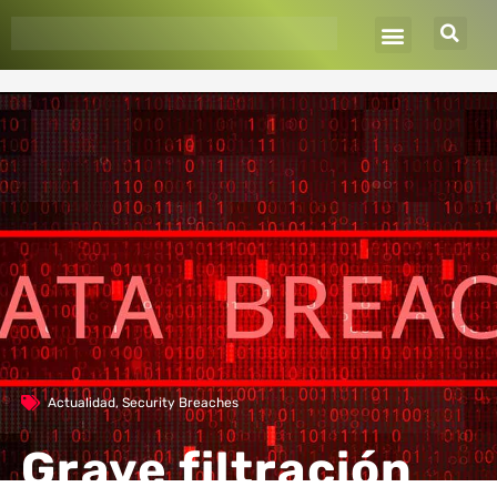
Ir
al
contenido
Actualidad
,
Security Breaches
Grave filtración