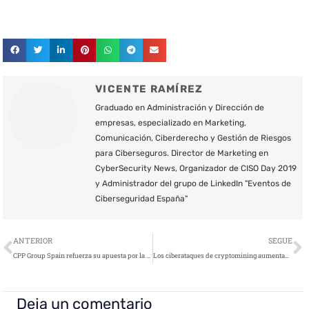
VICENTE RAMÍREZ
Graduado en Administración y Dirección de
empresas, especializado en Marketing,
Comunicación, Ciberderecho y Gestión de Riesgos
para Ciberseguros. Director de Marketing en
CyberSecurity News, Organizador de CISO Day 2019
y Administrador del grupo de LinkedIn "Eventos de
Ciberseguridad España"
Ant
S
ANTERIOR
SEGUE
CPP Group Spain refuerza su apuesta por la protección digital
Los ciberataques de cryptomining aumentan más de un 4.000% en 2018
Deja un comentario