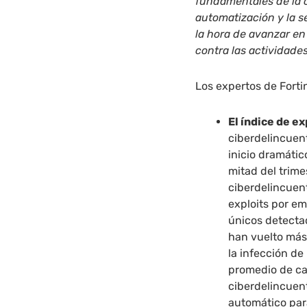
fundamentales de la ci
automatización y la s
la hora de avanzar en
contra las actividade
Los expertos de Forti
El índice de e
ciberdelincuen
inicio dramátic
mitad del trime
ciberdelincuen
exploits por em
únicos detecta
han vuelto más 
la infección d
promedio de ca
ciberdelincuen
automático par