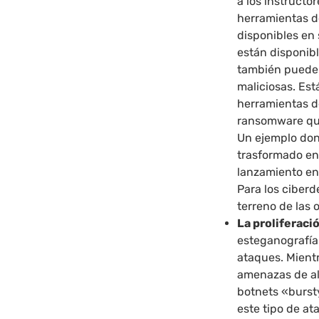
a los instructor
herramientas d
disponibles en
están disponibl
también pueden
maliciosas. Es
herramientas 
ransomware que
Un ejemplo don
trasformado en
lanzamiento en
Para los ciberd
terreno de las 
La proliferaci
esteganografía
ataques. Mientr
amenazas de alt
botnets «burst
este tipo de at