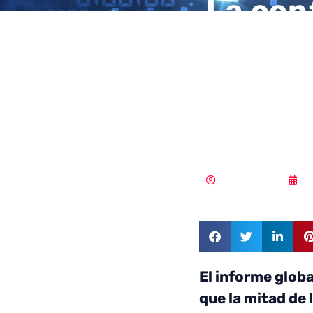
La con
virtua
ataque
ciberd
Vicente Ramírez
0
El informe glob
que la mitad de 