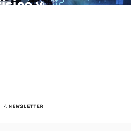
ísico y
e
 LA
NEWSLETTER