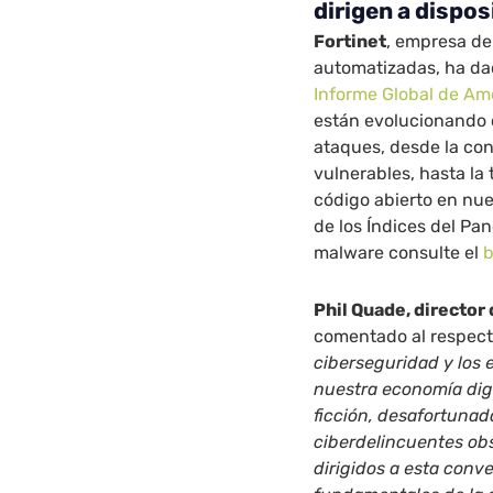
dirigen a dispos
Fortinet
, empresa de
automatizadas, ha da
Informe Global de A
están evolucionando 
ataques, desde la con
vulnerables, hasta l
código abierto en nu
de los Índices del Pa
malware consulte el
b
Phil Quade, director
comentado al respec
ciberseguridad y los 
nuestra economía digit
ficción, desafortunad
ciberdelincuentes obs
dirigidos a esta conv