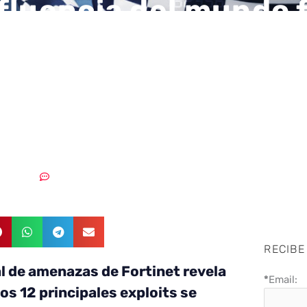
fluencia del mundo f
l abre nuevas vías d
 para los
elincuentes
5/03/2019
Sin comentarios
RECIBE
al de amenazas de Fortinet revela
*
Email:
los 12 principales exploits se