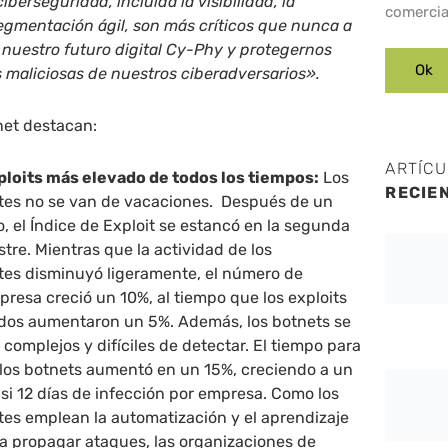
berseguridad, incluida la visibilidad, la
comercia
egmentación ágil, son más críticos que nunca a
 nuestro futuro digital Cy-Phy y protegernos
s maliciosas de nuestros ciberadversarios».
net destacan:
ARTÍC
xploits más elevado de todos los tiempos:
Los
RECIE
tes no se van de vacaciones. Después de un
o, el Índice de Exploit se estancó en la segunda
stre. Mientras que la actividad de los
tes disminuyó ligeramente, el número de
presa creció un 10%, al tiempo que los exploits
dos aumentaron un 5%. Además, los botnets se
complejos y difíciles de detectar. El tiempo para
e los botnets aumentó en un 15%, creciendo a un
si 12 días de infección por empresa. Como los
tes emplean la automatización y el aprendizaje
a propagar ataques, las organizaciones de