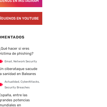
GUENOS EN INSTAGRAM
ÍGUENOS EN YOUTUBE
OMENTADOS
¿Qué hacer si eres
víctima de phishing?
Email
,
Network Security
Un ciberataque sacude
la sanidad en Baleares
Actualidad
,
CyberAttacks
,
Security Breaches
España, entre las
grandes potencias
mundiales en