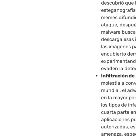
descubrió que l
esteganografía 
memes difundid
ataque, después
malware busca 
descarga esas 
las imágenes p
encubierto dem
experimentand
evaden la dete
Infiltración d
molestia a con
mundial, el ad
en la mayor par
los tipos de in
cuarta parte e
aplicaciones p
autorizadas, e
amenaza, espec