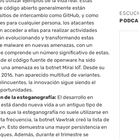
es utilizar ejemplos de la vida real. Estas
e código abierto generalmente están
ESCUC
 sitios de intercambio como GitHub, y como
PODCA
es para cualquier persona, los atacantes
 acceder a ellas para realizar actividades
tán evolucionando y transformando estas
de malware en nuevas amenazas, con un
 comprende un número significativo de estas.
de el código fuente de openware ha sido
 una amenaza es la botnet Mirai IoT. Desde su
 2016, han aparecido multitud de variantes.
elincuentes, la innovación sigue siendo el
oportunidades.
ón de la esteganografía:
El desarrollo en
 está dando nueva vida a un antiguo tipo de
as que la esteganografía no suele utilizarse en
a frecuencia, la botnet Vawtrak creó la lista de
y». Esto demuestra una mayor persistencia en
aques. Además, durante el trimestre se