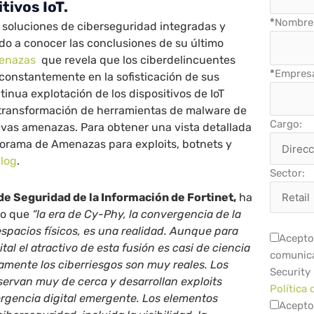
itivos IoT.
*
Nombre 
 soluciones de ciberseguridad integradas y
do a conocer las conclusiones de su último
menazas
que revela que los ciberdelincuentes
*
Empres
constantemente en la sofisticación de sus
tinua explotación de los dispositivos de IoT
a transformación de herramientas de malware de
Cargo:
evas amenazas. Para obtener una vista detallada
norama de Amenazas para exploits, botnets y
log
.
Sector:
 de Seguridad de la Información de Fortinet
,
ha
to que
“la era de Cy-Phy, la convergencia de la
espacios físicos, es una realidad. Aunque para
Acepto 
al el atractivo de esta fusión es casi de ciencia
comunica
amente los ciberriesgos son muy reales. Los
Security
ervan muy de cerca y desarrollan exploits
Política 
ergencia digital emergente. Los elementos
Acepto