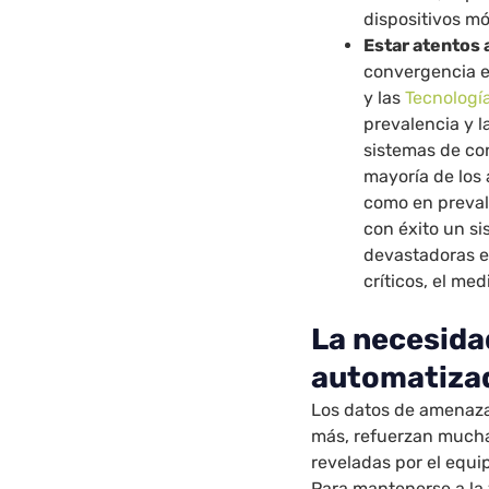
dispositivos mó
Estar atentos 
convergencia en
y las
Tecnologí
prevalencia y l
sistemas de con
mayoría de los
como en preval
con éxito un s
devastadoras e
críticos, el me
La necesida
automatiza
Los datos de amenazas
más, refuerzan much
reveladas por el equi
Para mantenerse a la 