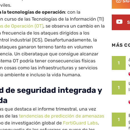
SÍ
viles.
a la tecnologías de operación
: con la
 curso de las Tecnologías de la Información (TI)
S
as de Operación (OT)
, se observa un cambio en la
a frecuencia de los ataques dirigidos a los
trol industrial (ICS). Desafortunadamente, la
MÁS C
 ataques ganaron terreno tanto en volumen
encia. Un ciberataque que consigue alcanzar
istema OT podría tener consecuencias físicas
1
n cosas como las infraestructuras y servicios
dio ambiente e incluso la vida humana.
1
d de seguridad integrada y
da
 que destaca el informe trimestral, una vez
as de las
tendencias de predicción de amenazas
1
po de investigación global de
FortiGuard Labs
.
vanguardia de los esfuerzos en curso de los